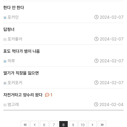
한다 안 한다
포커인
2024-02-07
답정너
포커좋어
2024-02-07
포도 먹다가 뱀이 나옴
하루
2024-02-07
딸기가 직장을 잃으면
포커포커
2024-02-07
자전거타고 양수리 왔다
1
범고래
2024-02-04
6
7
8
9
10