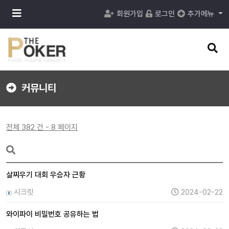
메
회원가입
로그인
추가메뉴
뉴
버
튼
검
색
버
튼
커뮤니티
전체 382 건 - 8 페이지
살찌우기 대회 우승자 근황
시크릿
2024-02-22
와이파이 비밀번호 공유하는 법