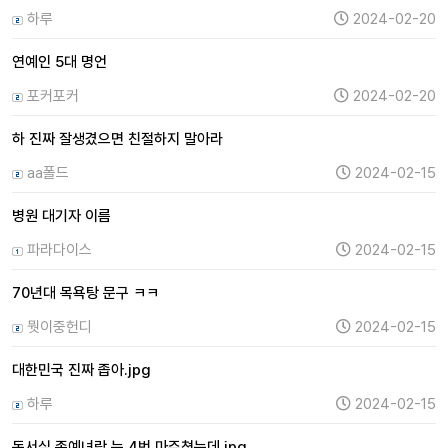
하루
2024-02-20
연예인 5대 명언
포커포커
2024-02-20
하 진짜 잘생겼으면 친절하지 말아라
aa폴드
2024-02-15
병원 대기자 이름
파라다이스
2024-02-15
70년대 목욕탕 문구 ㅋㅋ
뭣이중헌디
2024-02-15
대한민국 진짜 좁아.jpg
하루
2024-02-15
독서실 존예녀랑 눈 4번 마주쳤는데.jpg