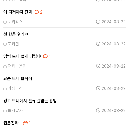
아 디져야지 진짜
2
포커리스
2024-08-22
첫 한옵 후기ㅋ
포커칩
2024-08-22
염병 토너 왤케 어렵냐
1
언제나올인
2024-08-22
요즘 토너 할적에
가상공간
2024-08-22
망고 토너에서 밸류 잘받는 방법
쫄지말자
2024-08-22
펍은진짜..
1