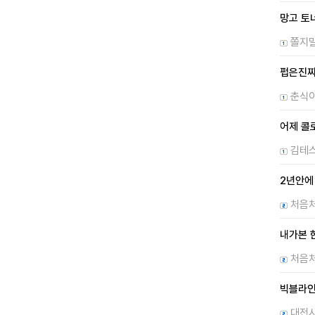
망고 토
쫄지
펍은진짜.
춘식
어제 콜
김테
2년안에
처음
내가본 한
처음
빅블라인
대전