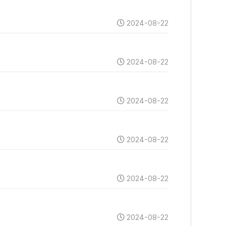
2024-08-22
2024-08-22
2024-08-22
2024-08-22
2024-08-22
2024-08-22