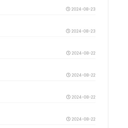
2024-08-23
2024-08-23
2024-08-22
2024-08-22
2024-08-22
2024-08-22