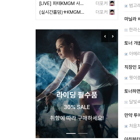
[LIVE] 파테KMGM 사당점 KPC 시팅권전 새틀라이트 홀덤 토너먼트
더포커
범고
(실시간홀덤)⚜KMGM사당점 2,3;4의 여왕출격. 2,500,000GTD 미니 토너먼트
더포커
마닐라 
한라
토너 개
아메
직장인 
뭣이
자전거
토너하면
라이딩 필수품
달빛
ALE
30% SALE
를 장착한
만약 투
취향에 따라 구매하세요!
자전거
처음
아침부터