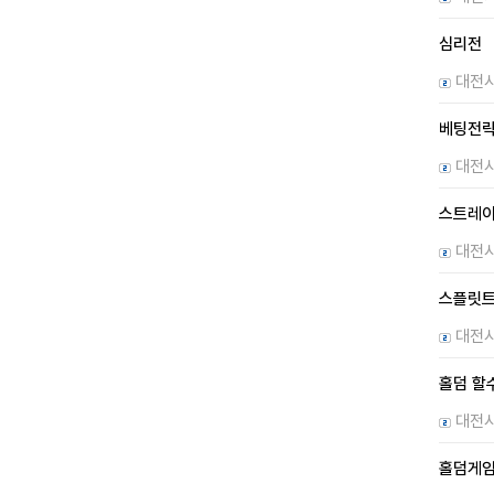
심리전
대전
베팅전
대전
스트레이
대전
스플릿
대전
홀덤 할
대전
홀덤게