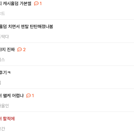
지 캐시홀덤 가본썰
1
우드
 홀덤 치면서 멘탈 탄탄해졌나봄
드딱댜
야지 진짜
2
리스
 후기ㅋ
칩
너 왤케 어렵냐
1
나올인
너 할적에
공간