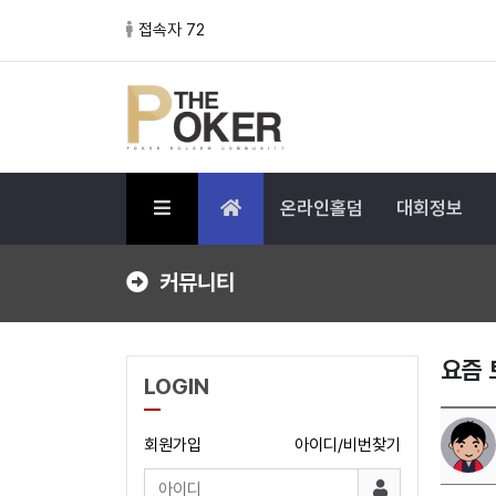
접속자 72
온라인홀덤
대회정보
커뮤니티
요즘 
LOGIN
회원가입
아이디/비번찾기