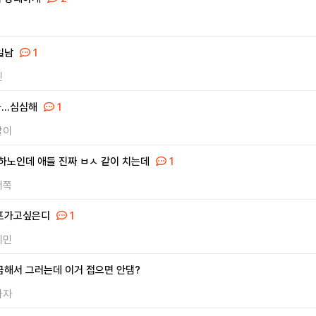
일남
1
인
...심심해
1
살이
 하노인데 애들 진짜 ㅂㅅ 같이 치는데
1
서쪽
프가고싶은디
1
시민
금해서 그러는데 이거 접으면 안댐?
하자