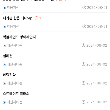
처음처럼
2024-08-21
내가본 한옵 최대vip
1
처음처럼
2024-08-21
빅블라인드 방어레인지
대전시티즌
2024-06-02
심리전
대전시티즌
2024-06-02
베팅전략
대전시티즌
2024-06-02
스트레이트 플러싀
대전시티즌
2024-06-02