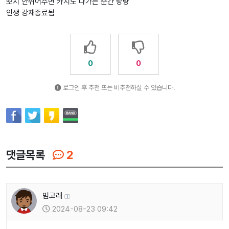
뽀지 안쥐어주면 카지노 나가는 순간 탕탕
인생 강재종료됨
0
0
로그인 후 추천 또는 비추천하실 수 있습니다.
댓글목록
2
범고래
2024-08-23 09:42