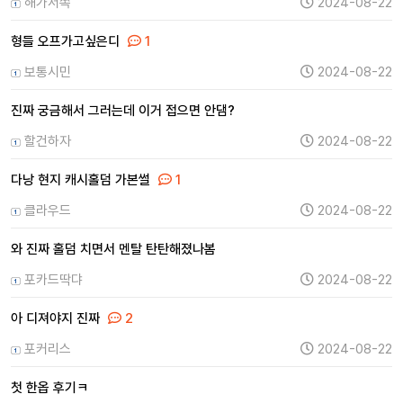
해가서쪽
2024-08-22
형들 오프가고싶은디
1
보통시민
2024-08-22
진짜 궁금해서 그러는데 이거 접으면 안댐?
할건하자
2024-08-22
다낭 현지 캐시홀덤 가본썰
1
클라우드
2024-08-22
와 진짜 홀덤 치면서 멘탈 탄탄해졌나봄
포카드딱댜
2024-08-22
아 디져야지 진짜
2
포커리스
2024-08-22
첫 한옵 후기ㅋ