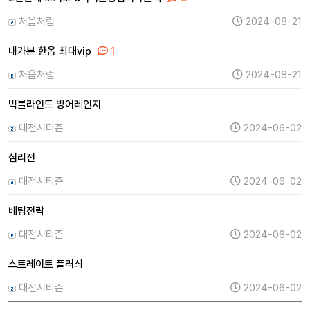
처음처럼
2024-08-21
내가본 한옵 최대vip
1
처음처럼
2024-08-21
빅블라인드 방어레인지
대전시티즌
2024-06-02
심리전
대전시티즌
2024-06-02
베팅전략
대전시티즌
2024-06-02
스트레이트 플러싀
대전시티즌
2024-06-02