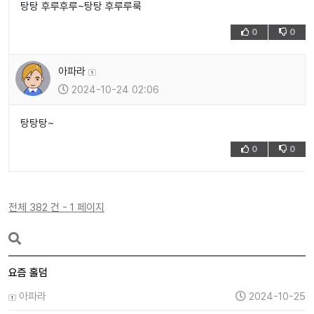
탕탕 후루후루~탕탕 후루루룩
0
0
아파라
2024-10-24 02:06
탕탕탕~
0
0
전체 382 건 - 1 페이지
요즘 홀덤
아파라
2024-10-25