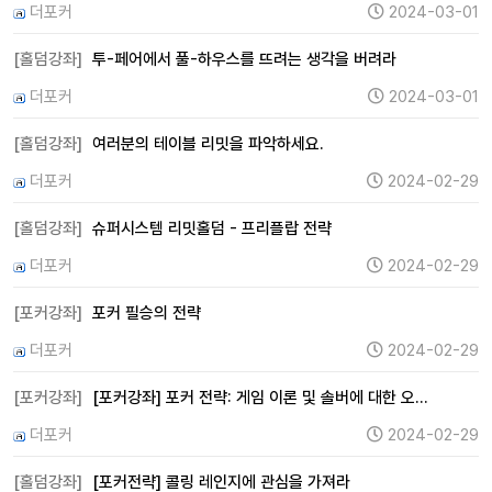
더포커
2024-03-01
[홀덤강좌]
투-페어에서 풀-하우스를 뜨려는 생각을 버려라
더포커
2024-03-01
[홀덤강좌]
여러분의 테이블 리밋을 파악하세요.
더포커
2024-02-29
[홀덤강좌]
슈퍼시스템 리밋홀덤 - 프리플랍 전략
더포커
2024-02-29
[포커강좌]
포커 필승의 전략
더포커
2024-02-29
[포커강좌]
[포커강좌] 포커 전략: 게임 이론 및 솔버에 대한 오…
더포커
2024-02-29
[홀덤강좌]
[포커전략] 콜링 레인지에 관심을 가져라