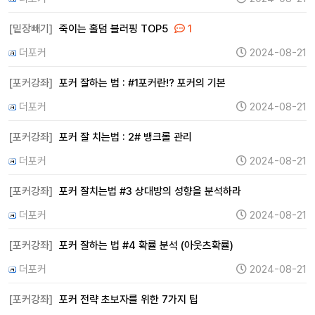
[밑장빼기]
죽이는 홀덤 블러핑 TOP5
1
더포커
2024-08-21
[포커강좌]
포커 잘하는 법 : #1포커란!? 포커의 기본
더포커
2024-08-21
[포커강좌]
포커 잘 치는법 : 2# 뱅크롤 관리
더포커
2024-08-21
[포커강좌]
포커 잘치는법 #3 상대방의 성향을 분석하라
더포커
2024-08-21
[포커강좌]
포커 잘하는 법 #4 확률 분석 (아웃츠확률)
더포커
2024-08-21
[포커강좌]
포커 전략 초보자를 위한 7가지 팁