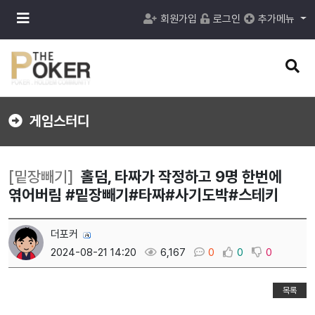
메
회원가입
로그인
추가메뉴
뉴
버
튼
검
색
버
튼
게임스터디
[밑장빼기]
홀덤, 타짜가 작정하고 9명 한번에
엮어버림 #밑장빼기#타짜#사기도박#스테키
더포커
2024-08-21 14:20
6,167
0
0
0
목록