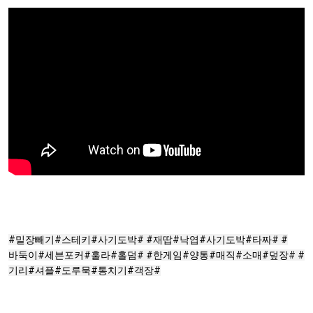
#밑장빼기
#스테키
#사기도박
#
#재땁
#낙엽
#사기도박
#타짜
#
#
바둑이
#세븐포커
#훌라
#홀덤
#
#한게임
#양통
#매직
#소매
#덮장
#
#
기리
#셔플
#도루묵
#통치기
#객장
#